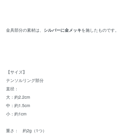
金具部分の素材は、
シルバーに金メッキ
を施したものです。
【サイズ】
テンソルリング部分
直径：
大：約2.2cm
中：約1.5cm
小：約1cm
重さ： 約2g（1つ）