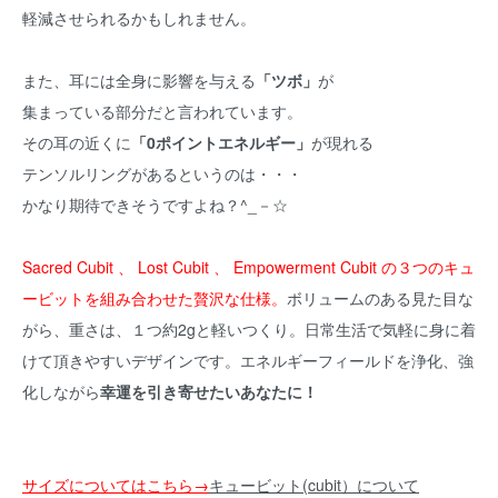
軽減させられるかもしれません。
また、耳には全身に影響を与える
「ツボ」
が
集まっている部分だと言われています。
その耳の近くに
「0ポイントエネルギー」
が現れる
テンソルリングがあるというのは・・・
かなり期待できそうですよね？^_－☆
Sacred Cubit 、 Lost Cubit 、 Empowerment Cubit の３つのキュ
ービットを組み合わせた贅沢な仕様。
ボリュームのある見た目な
がら、重さは、１つ約2gと軽いつくり。日常生活で気軽に身に着
けて頂きやすいデザインです。エネルギーフィールドを浄化、強
化しながら
幸運を引き寄せたいあなたに！
サイズについてはこちら→
キュービット(cubit）について