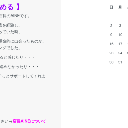
める 】
日
月
A店長のAINEです。
底を経験し、
2
3
っていた時、
9
10
運命的に出会ったものが、
16
17
ングでした。
23
24
ると感じたり・・・
30
31
進めなかったり・・・
 そっとサポートしてくれま
ださい→
店長AINEについて