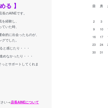
める 】
日
月
A店長のAINEです。
底を経験し、
2
3
っていた時、
9
10
運命的に出会ったものが、
16
17
ングでした。
23
24
ると感じたり・・・
30
31
進めなかったり・・・
 そっとサポートしてくれま
ださい→
店長AINEについて