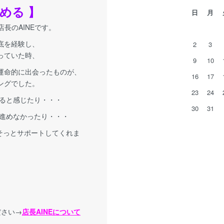
める 】
日
月
A店長のAINEです。
底を経験し、
2
3
っていた時、
9
10
運命的に出会ったものが、
16
17
ングでした。
23
24
ると感じたり・・・
30
31
進めなかったり・・・
 そっとサポートしてくれま
ださい→
店長AINEについて